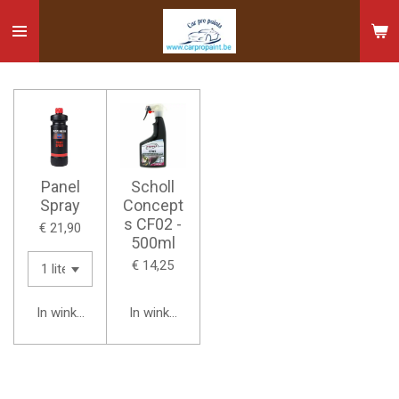
Ga
direct
naar
de
hoofdinhoud
Panel
Scholl
Spray
Concept
s CF02 -
€ 21,90
500ml
€ 14,25
In winkelwagen
In winkelwagen