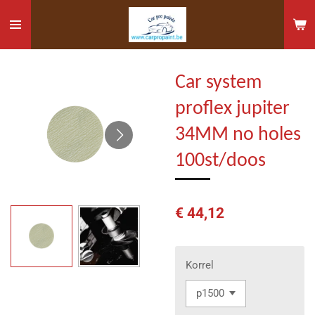
Ga
direct
naar
de
Car system
hoofdinhoud
proflex jupiter
34MM no holes
100st/doos
€ 44,12
Korrel