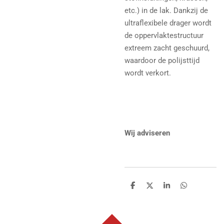
etc.) in de lak. Dankzij de
ultraflexibele drager wordt
de oppervlaktestructuur
extreem zacht geschuurd,
waardoor de polijsttijd
wordt verkort.
Wij adviseren
D
D
S
D
e
e
h
e
l
e
a
l
e
l
r
e
n
e
n