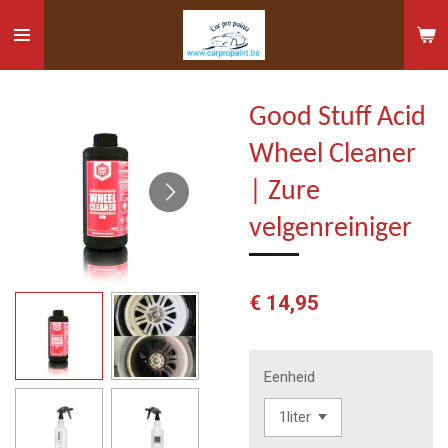
Ga
direct
naar
de
Good Stuff Acid
hoofdinhoud
Wheel Cleaner
| Zure
velgenreiniger
€ 14,95
Eenheid