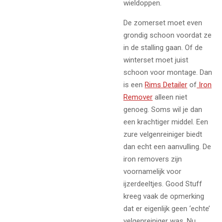
wieldoppen.
De zomerset moet even
grondig schoon voordat ze
in de stalling gaan. Of de
winterset moet juist
schoon voor montage. Dan
is een
Rims Detailer
of
Iron
Remover
alleen niet
genoeg. Soms wil je dan
een krachtiger middel. Een
zure velgenreiniger biedt
dan echt een aanvulling. De
iron removers zijn
voornamelijk voor
ijzerdeeltjes. Good Stuff
kreeg vaak de opmerking
dat er eigenlijk geen ‘echte’
velgenreiniger was. Nu