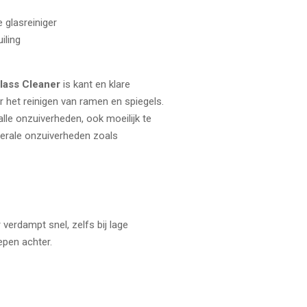
 glasreiniger
iling
Glass Cleaner
is kant en klare
r het reinigen van ramen en spiegels.
alle onzuiverheden, ook moeilijk te
nerale onzuiverheden zoals
verdampt snel, zelfs bij lage
epen achter.