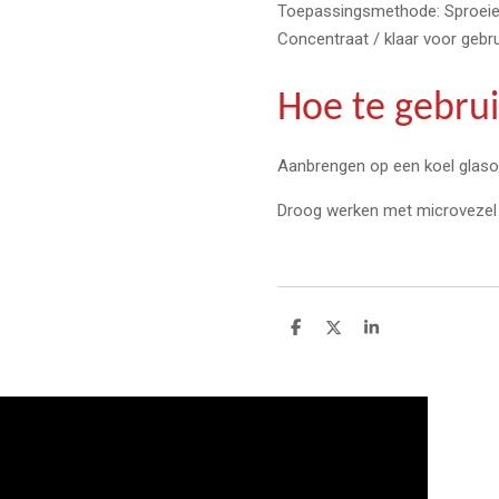
Toepassingsmethode: Sproeie
Concentraat / klaar voor gebru
Hoe te gebru
Aanbrengen op een koel glaso
Droog werken met microvezel
D
D
S
e
e
h
l
e
a
e
l
r
n
e