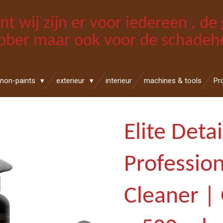
int wij zijn er voor iedereen , d
bber maar ook voor de schadehe
non-paints
exterieur
interieur
machines & tools
Pr
Elite Detai
Profession
Cleaner | 