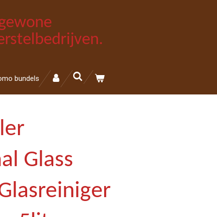
e gewone
rstelbedrijven.
omo bundels
ler
al Glass
Glasreiniger