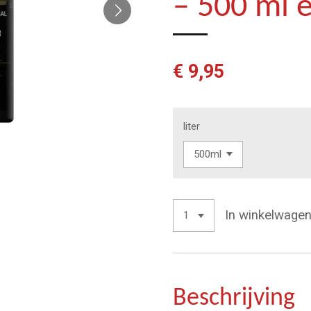
– 500 ml e
€ 9,95
liter
In winkelwage
Beschrijving