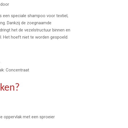
 door
is een speciale shampoo voor textiel,
ing. Dankzij de zoegnaamde
dringt het de vezelstructuur binnen en
il. Het hoeft niet te worden gespoeld.
r
uik: Concentraat
iken?
e oppervlak met een sproeier