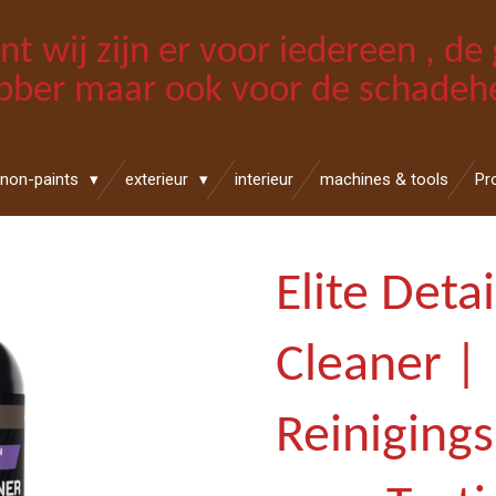
int wij zijn er voor iedereen , d
bber maar ook voor de schadehe
non-paints
exterieur
interieur
machines & tools
Pr
Elite Deta
Cleaner |
Reinigin