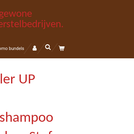
e gewone
rstelbedrijven.
omo bundels
iler UP
gsshampoo