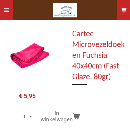
Ga
direct
naar
de
Cartec
hoofdinhoud
Microvezeldoek
en Fuchsia
40x40cm (Fast
Glaze, 80gr)
€ 5,95
In
winkelwagen