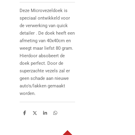
Deze Microvezeldoek is
speciaal ontwikkeld voor
de verwerking van quick
detailer . De doek heeft een
afmeting van 40x40cm en
weegt maar liefst 80 gram.
Hierdoor absobeert de
doek perfect. Door de
superzachte vezels zal er
geen schade aan nieuwe
auto's/lakken gemaakt
worden.
D
D
S
D
e
e
h
e
l
e
a
l
e
l
r
e
n
e
n