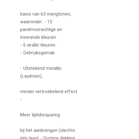
basis van 63 mengtonen,
waaronder: - 15
parelmoerachtige en
iriserende kleuren.
- 6 xirallic kleuren.
- Gebruiksgemak
- Uitstekend metallic
(Laydown),
minder vertroebelend effect
-
Meer tijdsbesparing
bij het aanbrengen (slechts
één laag) - Grotere dekking,