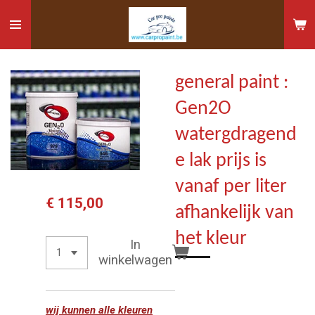
Ga
direct
naar
de
general paint :
hoofdinhoud
Gen2O
watergdragend
e lak prijs is
vanaf per liter
€ 115,00
afhankelijk van
het kleur
In
winkelwagen
wij kunnen alle kleuren