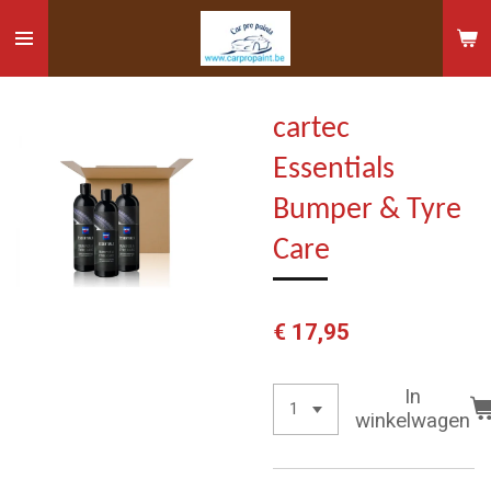
Ga
direct
naar
de
cartec
hoofdinhoud
Essentials
Bumper & Tyre
Care
€ 17,95
In
winkelwagen