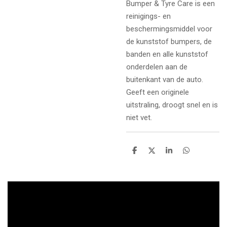
Bumper & Tyre Care is een
reinigings- en
beschermingsmiddel voor
de kunststof bumpers, de
banden en alle kunststof
onderdelen aan de
buitenkant van de auto.
Geeft een originele
uitstraling, droogt snel en is
niet vet.
D
D
S
D
e
e
h
e
l
e
a
l
e
l
r
e
n
e
n