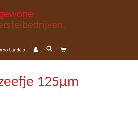
e gewone
rstelbedrijven.
omo bundels
fzeefje 125μm