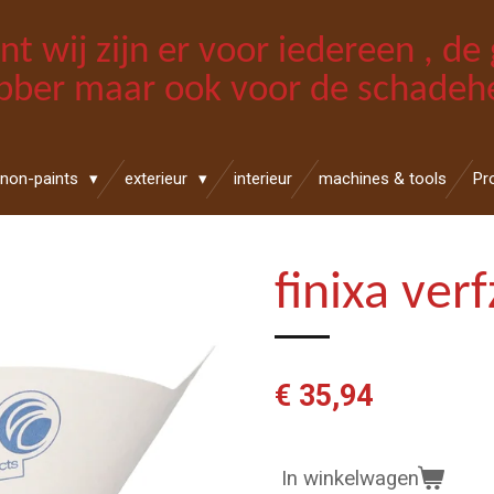
int wij zijn er voor iedereen , d
bber maar ook voor de schadehe
non-paints
exterieur
interieur
machines & tools
Pr
finixa ver
€ 35,94
In winkelwagen