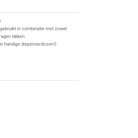
5
ebruikt in combinatie met zowel
ragen lakken
(in handige dispenserdozen!)