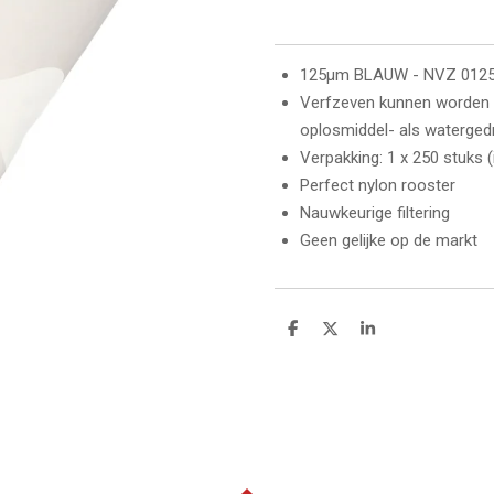
125μm BLAUW - NVZ 012
Verfzeven kunnen worden g
oplosmiddel- als waterged
Verpakking: 1 x 250 stuks 
Perfect nylon rooster
Nauwkeurige filtering
Geen gelijke op de markt
D
D
S
e
e
h
l
e
a
e
l
r
n
e