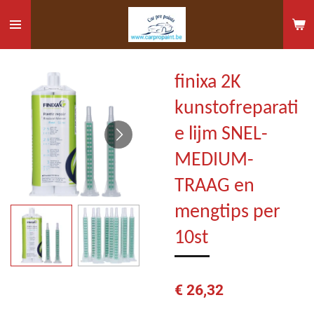
Ga
direct
naar
de
finixa 2K
hoofdinhoud
kunstofreparati
e lijm SNEL-
MEDIUM-
TRAAG en
mengtips per
10st
€ 26,32