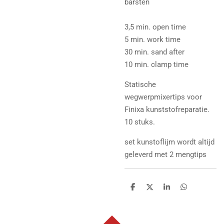
barsten
3,5 min. open time
5 min. work time
30 min. sand after
10 min. clamp time
Statische
wegwerpmixertips voor
Finixa kunststofreparatie.
10 stuks.
set kunstoflijm wordt altijd
geleverd met 2 mengtips
D
D
S
D
e
e
h
e
l
e
a
l
e
l
r
e
n
e
n