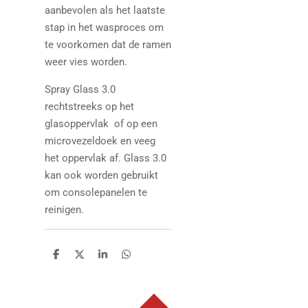
aanbevolen als het laatste
stap in het wasproces om
te voorkomen dat de ramen
weer vies worden.
Spray Glass 3.0
rechtstreeks op het
glasoppervlak of op een
microvezeldoek en veeg
het oppervlak af. Glass 3.0
kan ook worden gebruikt
om consolepanelen te
reinigen.
D
D
S
D
e
e
h
e
l
e
a
l
e
l
r
e
n
e
n