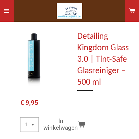
Ga
direct
naar
de
Detailing
hoofdinhoud
Kingdom Glass
3.0 | Tint-Safe
Glasreiniger –
500 ml
€ 9,95
In
winkelwagen