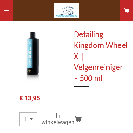
Ga
direct
naar
de
Detailing
hoofdinhoud
Kingdom Wheel
X |
Velgenreiniger
– 500 ml
€ 13,95
In
winkelwagen