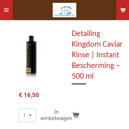
Ga
direct
naar
de
Detailing
hoofdinhoud
Kingdom Caviar
Rinse | Instant
Bescherming –
500 ml
€ 16,50
In
winkelwagen