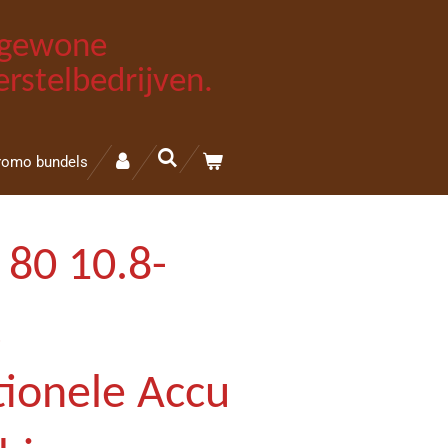
e gewone
rstelbedrijven.
romo bundels
 80 10.8-
t
tionele Accu