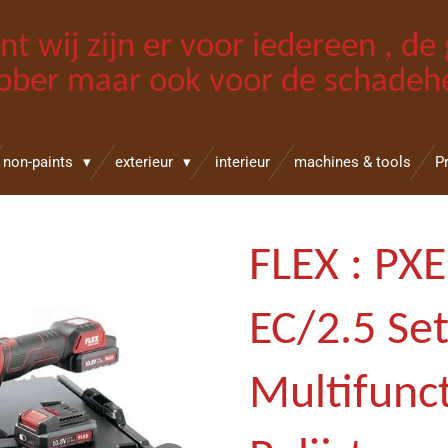
int wij zijn er voor iedereen , d
bber maar ook voor de schadehe
non-paints
exterieur
interieur
machines & tools
P
FLEX : PXE
EC/2.5 Se
Multifunc