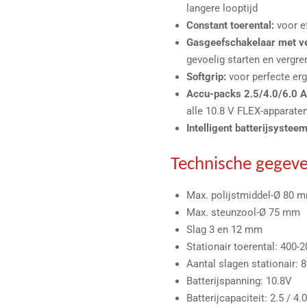
langere looptijd
Constant toerental:
voor e
Gasgeefschakelaar met ve
gevoelig starten en vergr
Softgrip:
voor perfecte er
Accu-packs 2.5/4.0/6.0 A
alle 10.8 V FLEX-apparate
Intelligent batterijsysteem
Technische gegev
Max. polijstmiddel-Ø 80 
Max. steunzool-Ø 75 mm
Slag 3 en 12 mm
Stationair toerental: 400-2
Aantal slagen stationair: 8
Batterijspanning: 10.8V
Batterijcapaciteit: 2.5 / 4.