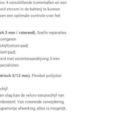
or, 4 verschillende toerentallen en een
id stroom in de batterij te kunnen
tsen een optimale controle over het
sch 3 mm / roterend).
Snelle reparaties
corrigeren
hijf(velcro-pad)
leef-pad)
erd met excenteraandrijving 3 mm
pecialisten.
entrisch 3/12 mm).
Flexibel polijsten
chijf
g en slag kan de velcro-steunschijf van
ineerd. Van roterende verwijdering
ogramvrije afwerking, alles is mogelijk.