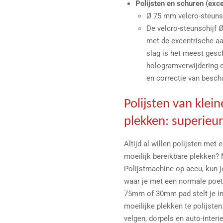
Polijsten en schuren (ex
Ø 75 mm velcro-steuns
De velcro-steunschijf
met de excentrische a
slag is het meest gesch
hologramverwijdering 
en correctie van besch
Polijsten van klei
plekken: superieur
Altijd al willen polijsten met
moeilijk bereikbare plekken?
Polijstmachine op accu, kun j
waar je met een normale poet
75mm of 30mm pad stelt je in
moeilijke plekken te polijsten
velgen, dorpels en auto-inter