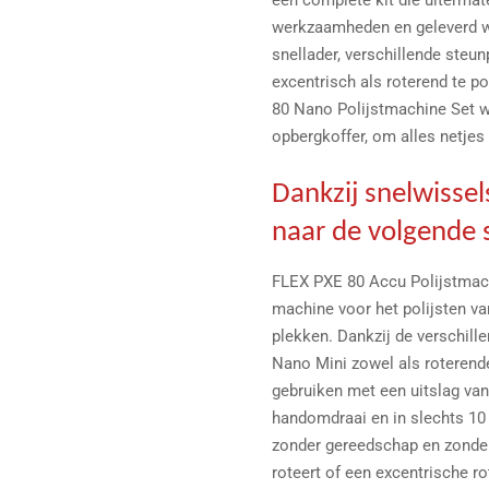
een complete kit die uitermat
werkzaamheden en geleverd wo
snellader, verschillende ste
excentrisch als roterend te 
80 Nano Polijstmachine Set w
opbergkoffer, om alles netjes
Dankzij snelwisse
naar de volgende 
FLEX PXE 80 Accu Polijstmac
machine voor het polijsten va
plekken. Dankzij de verschill
Nano Mini zowel als roterend
gebruiken met een uitslag v
handomdraai en in slechts 10
zonder gereedschap en zonde
roteert of een excentrische r