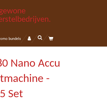
e gewone
rstelbedrijven.
romo bundels
80 Nano Accu
stmachine -
5 Set