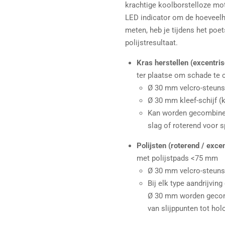
krachtige koolborstelloze mot
LED indicator om de hoeveelhe
meten, heb je tijdens het poe
polijstresultaat.
Kras herstellen (excentri
ter plaatse om schade te 
Ø 30 mm velcro-steunsc
Ø 30 mm kleef-schijf (k
Kan worden gecombine
slag of roterend voor s
Polijsten (roterend / exc
met polijstpads <75 mm
Ø 30 mm velcro-steuns
Bij elk type aandrijvin
Ø 30 mm worden gecomb
van slijppunten tot hol