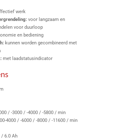
ffectief werk
rgrendeling:
voor langzaam en
endelen voor duurloop
gonomie en bediening
h:
kunnen worden gecombineerd met
n
:
met laadstatusindicator
ens
mm
000 / -3000 / -4000 / -5800 / min
00-4000 / -6000 / -8000 / -11600 / min
0 / 6.0 Ah