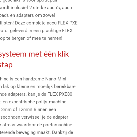
e geschikt is voor spotrepair
rdt inclusief 2 sterke accu's, accu
unpads en adapters om zowel
polijsten! Deze complete accu FLEX PXE
ordt geleverd in een prachtige FLEX
 op te bergen of mee te nemen!
lsysteem met één klik
stap
hine is een handzame Nano Mini
n lak op kleine en moeilijk bereikbare
ende adapters, kan je de FLEX PXE80
e en excentrische polijstmachine
an 3mm of 12mm! Binnen een
 seconden verwissel je de adapter
r stress waardoor de poetsmachine
oterende beweging maakt. Dankzij de