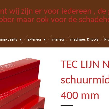
int wij zijn er voor iedereen , d
bber maar ook voor de schadehe
non-paints
exterieur
interieur
machines & tools
Pr
TEC LIJN 
schuurmid
400 mm