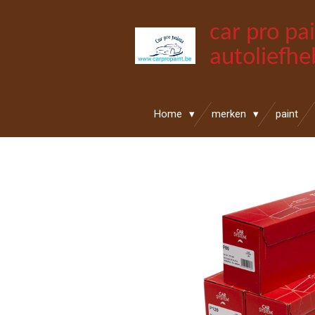
Ga
car pro pa
direct
naar
autoliefhe
de
hoofdinhoud
Home
merken
paint