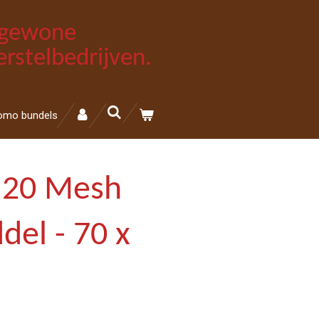
e gewone
rstelbedrijven.
omo bundels
N20 Mesh
del - 70 x