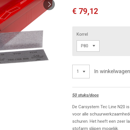
€ 79,12
Korrel
In winkelwage
50 stuks/doos
De Carsystem Tec Line N20 is
voor alle schuurwerkzaamheden
schuren.
Het heeft een zeer l
stofarm slijpen mogelijk.